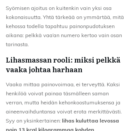
Syömisen ajoitus on kuitenkin vain yksi osa
kokonaisuutta. Yhtä tärkeää on ymmärtää, mitä
kehossa todella tapahtuu painonpudotuksen
aikana: pelkkä vaa’an numero kertoo vain osan
tarinasta.
Lihasmassan rooli: miksi pelkkä
vaaka johtaa harhaan
Vaaka mittaa painovoimaa, ei terveyttä. Kaksi
henkilöä voivat painaa täsmälleen saman
verran, mutta heidän kehonkoostumuksensa ja
aineenvaihduntansa voivat erota merkittävästi.
Syy on yksinkertainen:
lihas kuluttaa levossa
noin 13 kcal kilogrammaa kohden