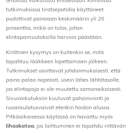
tehostaa vaikutusta entisestään. Kliinisissä
tutkimuksissa tiratsepatidia käyttäneet
pudottivat painoaan keskimäärin yli 20
prosenttia, mikä on tulos, johon
elintapamuutoksilla harvoin päästään.
Kriittinen kysymys on kuitenkin se, mitä
tapahtuu lääkkeen lopettamisen jälkeen.
Tutkimukset osoittavat johdonmukaisesti, että
paino palaa nopeasti, usein lähes lähtötasolle,
jos elintapoja ei ole muutettu samanaikaisesti.
Sivuvaikutuksiin kuuluvat pahoinvointi ja
ruoansulatusvaivat etenkin hoidon alussa.
Pitkäaikaisessa käytössä on havaittu myös
lihaskatoa
, jos laihtuminen ei tapahdu riittävän