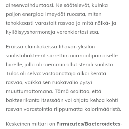
aineenvaihduntaasi. Ne säätelevät, kuinka
paljon energiaa imeydät ruoasta, miten
tehokkaasti varastoit rasvaa ja mitä nälkä- ja
kylläisyyshormoneja verenkiertosi saa.
Eräissä eläinkokeissa lihavan yksilön
suolistobakteerit siirrettiin normaalipainoiselle
hiirelle, jolla oli aiemmin ollut steriili suolisto.
Tulos oli selvä: vastaanottaja alkoi kerätä
rasvaa, vaikka sen ruokavalio pysyi
muuttumattomana. Tämä osoittaa, että
bakteerikanta itsessään voi ohjata kehoa kohti
rasvan varastointia riippumatta kalorimääristä.
Keskeinen mittari on
Firmicutes/Bacteroidetes-