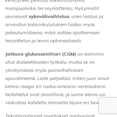
kehittyneet pelkistä askelmittareista
monipuolisiksi terveyslaitteiksi. Nykymallit
seuraavat
sykevälivaihtelua
, unen laatua ja
arvioidun kalorinkulutuksen lisäksi myös
palautumistasoa, mikä auttaa ajoittamaan
harjoittelun ja levon optimaalisesti.
Jatkuva glukoosimittari (CGM)
on aiemmin
ollut diabeetikoiden työkalu, mutta se on
yleistymässä myös painonhallinnan
apuvälineenä. Laite paljastaa, miten juuri sinun
kehosi reagoi eri ruoka-aineisiin: verensokerin
heilahtelut ovat yksilöllisiä, ja sama ateria voi
vaikuttaa kahdella ihmisellä täysin eri tavalla.
Tekoälypohjaiset sovellukset analysoivat