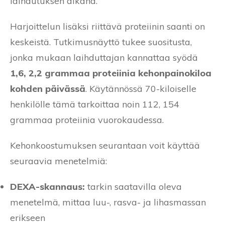
laihdutuksen aikana.
Harjoittelun lisäksi riittävä proteiinin saanti on
keskeistä. Tutkimusnäyttö tukee suositusta,
jonka mukaan laihduttajan kannattaa syödä
1,6, 2,2 grammaa proteiinia kehonpainokiloa
kohden päivässä
. Käytännössä 70-kiloiselle
henkilölle tämä tarkoittaa noin 112, 154
grammaa proteiinia vuorokaudessa.
Kehonkoostumuksen seurantaan voit käyttää
seuraavia menetelmiä:
DEXA-skannaus:
tarkin saatavilla oleva
menetelmä, mittaa luu-, rasva- ja lihasmassan
erikseen