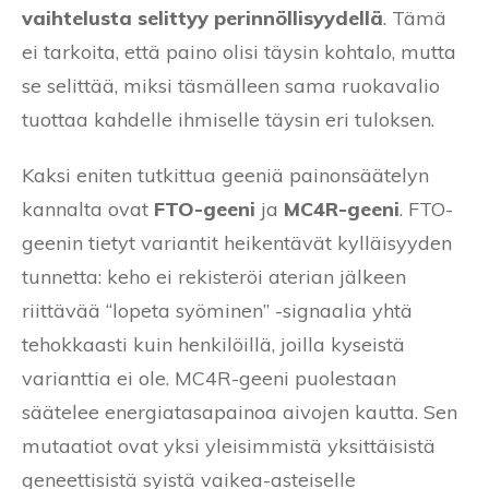
vaihtelusta selittyy perinnöllisyydellä
. Tämä
ei tarkoita, että paino olisi täysin kohtalo, mutta
se selittää, miksi täsmälleen sama ruokavalio
tuottaa kahdelle ihmiselle täysin eri tuloksen.
Kaksi eniten tutkittua geeniä painonsäätelyn
kannalta ovat
FTO-geeni
ja
MC4R-geeni
. FTO-
geenin tietyt variantit heikentävät kylläisyyden
tunnetta: keho ei rekisteröi aterian jälkeen
riittävää “lopeta syöminen” -signaalia yhtä
tehokkaasti kuin henkilöillä, joilla kyseistä
varianttia ei ole. MC4R-geeni puolestaan
säätelee energiatasapainoa aivojen kautta. Sen
mutaatiot ovat yksi yleisimmistä yksittäisistä
geneettisistä syistä vaikea-asteiselle