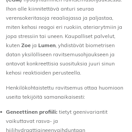
Ihon alle kiinnitettävä anturi seuraa
verensokeritasoja reaaliajassa ja paljastaa,
miten kehosi reagoi eri ruokiin, ateriarytmiin ja
jopa stressiin tai uneen. Kaupalliset palvelut,
kuten
Zoe
ja
Lumen
, yhdistävät biometrisen
datan yksilölliseen ravitsemusohjaukseen ja
antavat konkreettisia suosituksia juuri sinun
kehosi reaktioiden perusteella.
Henkilökohtaistettu ravitsemus ottaa huomioon
useita tekijöitä samanaikaisesti:
Geneettinen profiili:
tietyt geenivariantit
vaikuttavat rasva- ja
hiilihydraattiaineenvaihduntaan