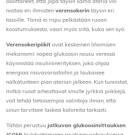
osoittaneet, että jopa täysin sama ateria voi
nostaa eri ihmisten
verensokerin
täysin eri
tasoille. Tämä ei riipu pelkästään ruoan
koostumuksesta, vaan myös siitä, kuka sen syö.
Verensokeripiikit
ovat keskeinen lihomisen
mekanismi: nopea glukoosin nousu veressä
käynnistää insuliininerityksen, joka ohjaa
energiaa rasvavarastoihin ja laukaisee
nälkätunteen pian aterian jälkeen. Kun tunnistat,
mitkä ruoat aiheuttavat sinulle jyrkkiä piikkejä,
voit tehdä tietoisempia valintoja ilman, että
sinun tarvitsee laskea kaloreita tarkasti.
Tähän perustuu
jatkuvan glukoosimittauksen
(CGM)
hyödyntäminen ravitsemusohjauksessa.