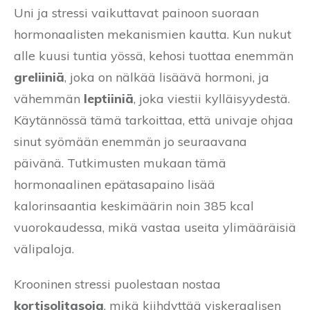
Uni ja stressi vaikuttavat painoon suoraan
hormonaalisten mekanismien kautta. Kun nukut
alle kuusi tuntia yössä, kehosi tuottaa enemmän
greliiniä
, joka on nälkää lisäävä hormoni, ja
vähemmän
leptiiniä
, joka viestii kylläisyydestä.
Käytännössä tämä tarkoittaa, että univaje ohjaa
sinut syömään enemmän jo seuraavana
päivänä. Tutkimusten mukaan tämä
hormonaalinen epätasapaino lisää
kalorinsaantia keskimäärin noin 385 kcal
vuorokaudessa, mikä vastaa useita ylimääräisiä
välipaloja.
Krooninen stressi puolestaan nostaa
kortisolitasoja
, mikä kiihdyttää viskeraalisen