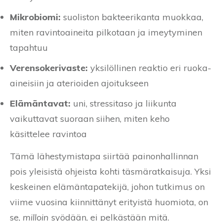
Mikrobiomi:
suoliston bakteerikanta muokkaa,
miten ravintoaineita pilkotaan ja imeytyminen
tapahtuu
Verensokerivaste:
yksilöllinen reaktio eri ruoka-
aineisiin ja aterioiden ajoitukseen
Elämäntavat:
uni, stressitaso ja liikunta
vaikuttavat suoraan siihen, miten keho
käsittelee ravintoa
Tämä lähestymistapa siirtää painonhallinnan
pois yleisistä ohjeista kohti täsmäratkaisuja. Yksi
keskeinen elämäntapatekijä, johon tutkimus on
viime vuosina kiinnittänyt erityistä huomiota, on
se,
milloin
syödään, ei pelkästään mitä.