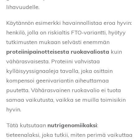
lihavuudelle.
Käytännön esimerkki havainnollistaa eroa hyvin:
henkilö, jolla on riskialtis FTO-variantti, hyötyy
tutkimusten mukaan selvästi enemmän
proteiinipainotteisesta ruokavaliosta
kuin
vähärasvaisesta. Proteiini vahvistaa
kylläisyyssignaaleja tavalla, joka osittain
kompensoi geenivariantin aiheuttamaa
puutetta. Vähärasvainen ruokavalio ei tuota
samaa vaikutusta, vaikka se muilla toimisikin
hyvin.
Tätä kutsutaan
nutrigenomiikaksi
:
tieteenalaksi, joka tutkii, miten perimä vaikuttaa