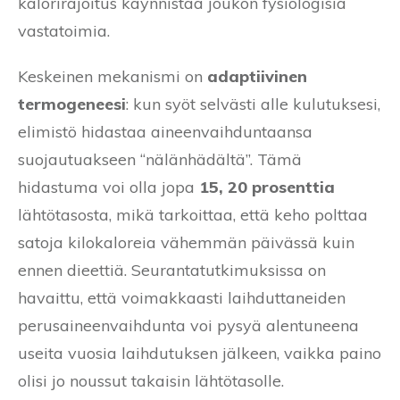
kalorirajoitus käynnistää joukon fysiologisia
vastatoimia.
Keskeinen mekanismi on
adaptiivinen
termogeneesi
: kun syöt selvästi alle kulutuksesi,
elimistö hidastaa aineenvaihduntaansa
suojautuakseen “nälänhädältä”. Tämä
hidastuma voi olla jopa
15, 20 prosenttia
lähtötasosta, mikä tarkoittaa, että keho polttaa
satoja kilokaloreia vähemmän päivässä kuin
ennen dieettiä. Seurantatutkimuksissa on
havaittu, että voimakkaasti laihduttaneiden
perusaineenvaihdunta voi pysyä alentuneena
useita vuosia laihdutuksen jälkeen, vaikka paino
olisi jo noussut takaisin lähtötasolle.