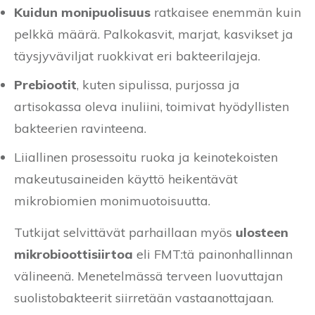
Kuidun monipuolisuus
ratkaisee enemmän kuin
pelkkä määrä. Palkokasvit, marjat, kasvikset ja
täysjyväviljat ruokkivat eri bakteerilajeja.
Prebiootit
, kuten sipulissa, purjossa ja
artisokassa oleva inuliini, toimivat hyödyllisten
bakteerien ravinteena.
Liiallinen prosessoitu ruoka ja keinotekoisten
makeutusaineiden käyttö heikentävät
mikrobiomien monimuotoisuutta.
Tutkijat selvittävät parhaillaan myös
ulosteen
mikrobioottisiirtoa
eli FMT:tä painonhallinnan
välineenä. Menetelmässä terveen luovuttajan
suolistobakteerit siirretään vastaanottajaan.