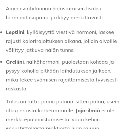
Aineenvaihdunnan hidastumisen lisäksi
hormonitasapaino järkkyy merkittävästi:
Leptiini
, kylläisyyttä viestivä hormoni, laskee
rajusti kalorirajoituksen aikana, jolloin aivoille
välittyy jatkuva nälän tunne.
Greliini
, nälkähormoni, puolestaan kohoaa ja
pysyy koholla pitkään laihdutuksen jälkeen,
mikä tekee syömisen rajoittamisesta fyysisesti
raskasta.
Tulos on tuttu: paino putoaa, sitten palaa, usein
alkuperäistä korkeammalle.
Jojo-ilmiö
ei ole
merkki epäonnistumisesta, vaan kehon
ennustettavasta reaktiosta liian rajuun