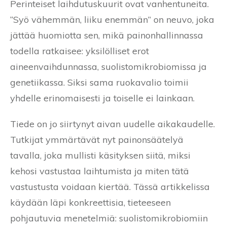
Perinteiset laihdutuskuurit ovat vanhentuneita.
“Syö vähemmän, liiku enemmän” on neuvo, joka
jättää huomiotta sen, mikä painonhallinnassa
todella ratkaisee: yksilölliset erot
aineenvaihdunnassa, suolistomikrobiomissa ja
genetiikassa. Siksi sama ruokavalio toimii
yhdelle erinomaisesti ja toiselle ei lainkaan.
Tiede on jo siirtynyt aivan uudelle aikakaudelle.
Tutkijat ymmärtävät nyt painonsäätelyä
tavalla, joka mullisti käsityksen siitä, miksi
kehosi vastustaa laihtumista ja miten tätä
vastustusta voidaan kiertää. Tässä artikkelissa
käydään läpi konkreettisia, tieteeseen
pohjautuvia menetelmiä: suolistomikrobiomiin