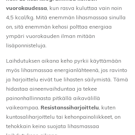
vuorokaudessa
, kun rasva kuluttaa vain noin
4,5 kcal/kg. Mitä enemmän lihasmassaa sinulla
on, sitä enemmän kehosi polttaa energiaa
ympäri vuorokauden ilman mitään
lisäponnisteluja.
Laihdutuksen aikana keho pyrkii käyttämään
myös lihasmassaa energianlähteenä, jos ravinto
ja harjoittelu eivät tue lihasten säilymistä. Tämä
hidastaa aineenvaihduntaa ja tekee
painonhallinnasta pitkällä aikavälillä
vaikeampaa.
Resistanssiharjoittelu
, kuten
kuntosaliharjoittelu tai kehonpainoliikkeet, on
tehokkain keino suojata lihasmassaa