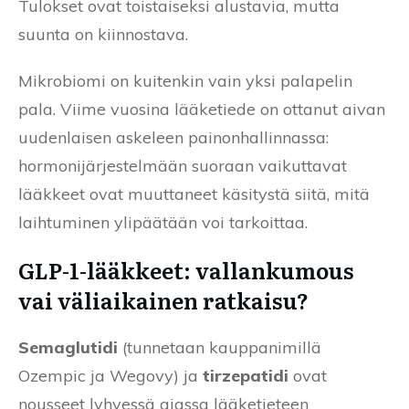
Tulokset ovat toistaiseksi alustavia, mutta
suunta on kiinnostava.
Mikrobiomi on kuitenkin vain yksi palapelin
pala. Viime vuosina lääketiede on ottanut aivan
uudenlaisen askeleen painonhallinnassa:
hormonijärjestelmään suoraan vaikuttavat
lääkkeet ovat muuttaneet käsitystä siitä, mitä
laihtuminen ylipäätään voi tarkoittaa.
GLP-1-lääkkeet: vallankumous
vai väliaikainen ratkaisu?
Semaglutidi
(tunnetaan kauppanimillä
Ozempic ja Wegovy) ja
tirzepatidi
ovat
nousseet lyhyessä ajassa lääketieteen