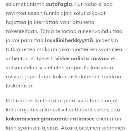
solumekanismi:
autofagia
. Kun keho ei saa
ravintoa usean tunnin ajan, solut alkavat
hajottaa ja kierrättää vaurioituneita
rakenteitaan. Tämä tehostaa aineenvaihduntaa
ja voi parantaa
insuliiniherkkyyttä
. Joidenkin
tutkimusten mukaan aikarajoitteinen syöminen
vähentää erityisesti
viskeraalista rasvaa
, eli
vatsaontelon sisäelinten ympärille kertyvää
rasvaa, jopa ilman kokonaiskaloreiden tarkkaa
laskemista.
Kritiikkiä ei kuitenkaan pidä sivuuttaa. Laajat
kalorirajoitustutkimukset viittaavat siihen, että
kokonaisenergiansaanti ratkaisee
enemmän
kuin syömisen ajoitus. Aikarajoitteinen syöminen