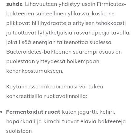
suhde
. Lihavuuteen yhdistyy usein Firmicutes-
bakteerien suhteellinen ylikasvu, koska ne
pilkkovat hiilihydraatteja erityisen tehokkaasti
ja tuottavat lyhytketjuisia rasvahappoja tavalla,
joka lisää energian talteenottoa suolessa.
Bacteroidetes-bakteerien suurempi osuus on
puolestaan yhteydessä hoikempaan
kehonkoostumukseen.
Käytännössä mikrobiomiasi voi tukea
konkreettisilla ruokavalinnoilla:
Fermentoidut ruoat
kuten jogurtti, kefiiri,
hapankaali ja kimchi tuovat eläviä bakteereja
suolistoon.