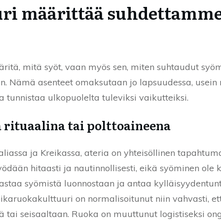
uri määrittää suhdettamme
äritä, mitä syöt, vaan myös sen, miten suhtaudut sy
än. Nämä asenteet omaksutaan jo lapsuudessa, usein
tunnistaa ulkopuolelta tuleviksi vaikutteiksi.
 rituaalina tai polttoaineena
aliassa ja Kreikassa, ateria on yhteisöllinen tapaht
yödään hitaasti ja nautinnollisesti, eikä syöminen ole
staa syömistä luonnostaan ja antaa kylläisyydentunte
pikaruokakulttuuri on normalisoitunut niin vahvasti, 
lä tai seisaaltaan. Ruoka on muuttunut logistiseksi on