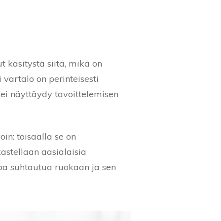
käsitystä siitä, mikä on
 vartalo on perinteisesti
 ei näyttäydy tavoittelemisen
in: toisaalla se on
kastellaan aasialaisia
apa suhtautua ruokaan ja sen