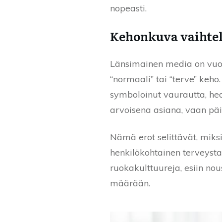
nopeasti.
Kehonkuva vaihtel
Länsimainen media on vuos
“normaali” tai “terve” keho
symboloinut vaurautta, hed
arvoisena asiana, vaan päin
Nämä erot selittävät, miksi
henkilökohtainen terveystav
ruokakulttuureja, esiin no
määrään.