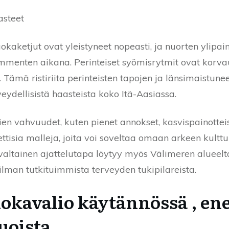
asteet
uokaketjut ovat yleistyneet nopeasti, ja nuorten yli
menten aikana. Perinteiset syömisrytmit ovat korvautu
. Tämä ristiriita perinteisten tapojen ja länsimaistunee
ydellisistä haasteista koko Itä-Aasiassa.
ien vahvuudet, kuten pienet annokset, kasvispainotteis
ttisia malleja, joita voi soveltaa omaan arkeen kultt
ltainen ajattelutapa löytyy myös Välimeren alueelta
man tutkituimmista terveyden tukipilareista.
okavalio käytännössä , e
ruoista