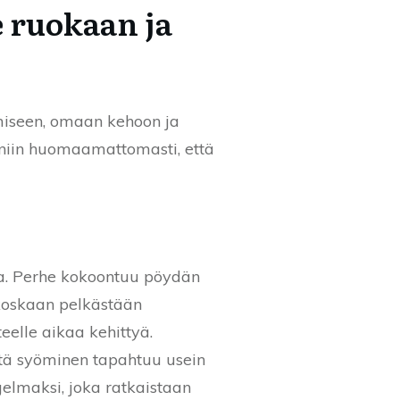
 ruokaan ja
ömiseen, omaan kehoon ja
 niin huomaamattomasti, että
uma. Perhe kokoontuu pöydän
 koskaan pelkästään
elle aikaa kehittyä.
että syöminen tapahtuu usein
gelmaksi, joka ratkaistaan