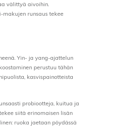
a välittyä aivoihin.
mi-makujen runsaus tekee
eenä. Yin- ja yang-ajattelun
n koostaminen perustuu tähän
puolista, kasvispainotteista
unsaasti probiootteja, kuitua ja
ekee siitä erinomaisen lisän
linen: ruoka jaetaan pöydässä