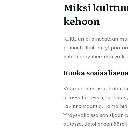
Miksi kulttu
kehoon
Kulttuuri ei ainoastaan mä
painonhallintaan ylipäätä
niitä on myöhemmin vaikea 
Ruoka sosiaalisena
Välimeren maissa, kuten It
ääreen tunneiksi, ruokaa s
ravinnonsaantia. Tämä hida
Yhdysvalloissa sen sijaan 
autossa, tietokoneen äärel