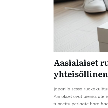
Aasialaiset r
yhteisölline
Japanilaisessa ruokakulttuu
Annokset ovat pieniä, ater
tunnettu periaate
hara hac