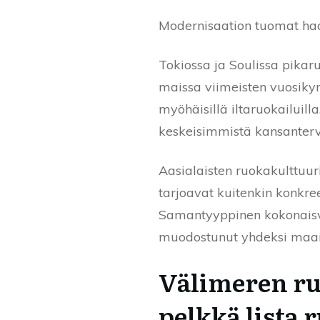
Modernisaation tuomat ha
Tokiossa ja Soulissa pikar
maissa viimeisten vuosikym
myöhäisillä iltaruokailuilla
keskeisimmistä kansanterve
Aasialaisten ruokakulttuur
tarjoavat kuitenkin konkree
Samantyyppinen kokonaisva
muodostunut yhdeksi maail
Välimeren ru
pelkkä lista 