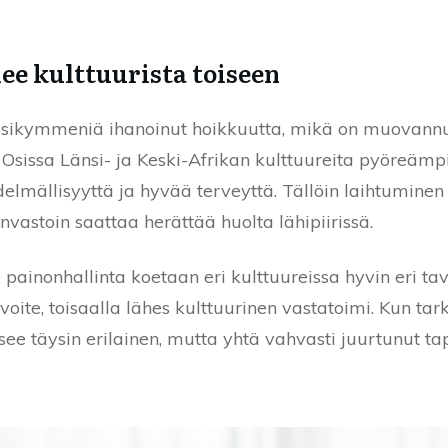
ee kulttuurista toiseen
ikymmeniä ihanoinut hoikkuutta, mikä on muovannut 
. Osissa Länsi- ja Keski-Afrikan kulttuureita pyöreämpi
elmällisyyttä ja hyvää terveyttä. Tällöin laihtuminen
vastoin saattaa herättää huolta lähipiirissä.
 painonhallinta koetaan eri kulttuureissa hyvin eri tavo
oite, toisaalla lähes kulttuurinen vastatoimi. Kun tar
usee täysin erilainen, mutta yhtä vahvasti juurtunut t