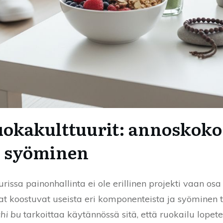
uokakulttuurit: annoskoko,
n syöminen
rissa painonhallinta ei ole erillinen projekti vaan os
iat koostuvat useista eri komponenteista ja syöminen
hi bu
tarkoittaa käytännössä sitä, että ruokailu lopet