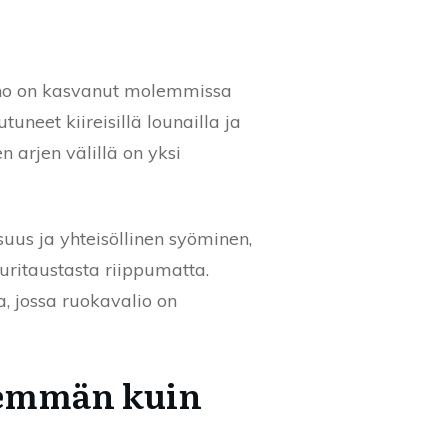
paino on kasvanut molemmissa
neet kiireisillä lounailla ja
n arjen välillä on yksi
uus ja yhteisöllinen syöminen,
uuritaustasta riippumatta.
, jossa ruokavalio on
nemmän kuin