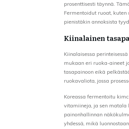
prosenttisesti täynnä. Tämä
Fermentoidut ruoat, kuten 
pienistäkin annoksista tyyd
Kiinalainen tasapa
Kiinalaisessa perinteisess
mukaan eri ruoka-aineet jo
tasapainoon eikä pelkästää
ruokavaliota, jossa prosesso
Koreassa fermentoitu kimchi
vitamiineja, ja sen matala
painonhallinnan näkökulma
yhdessä, mikä luonnostaan