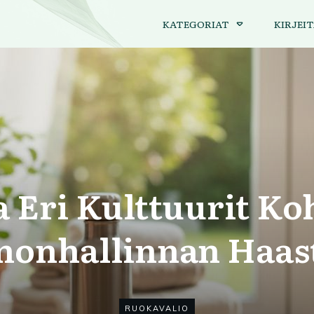
KATEGORIAT
KIRJEIT
 Eri Kulttuurit Ko
nonhallinnan Haas
RUOKAVALIO