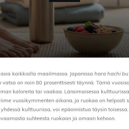
 asia kaikkialla maailmassa. Japanissa
hara hachi bu
vatsa on noin 80 prosenttisesti täynnä. Tämä vuosis
i ilman kaloreita tai vaakaa. Länsimaisessa kulttuuriss
iime vuosikymmenten aikana, ja ruokaa on helposti s
a yhdessä kulttuurissa, voi epäonnistua täysin toisessa.
uovaamasta suhteesta ruokaan ja omaan kehoon.