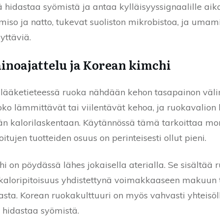
 hidastaa syömistä ja antaa kylläisyyssignaalille aika
miso ja natto, tukevat suoliston mikrobistoa, ja uma
yttäviä.
inoajattelu ja Korean kimchi
ä lääketieteessä ruoka nähdään kehon tasapainon välin
ko lämmittävät tai viilentävät kehoa, ja ruokavalio
n kalorilaskentaan. Käytännössä tämä tarkoittaa moni
itujen tuotteiden osuus on perinteisesti ollut pieni.
 on pöydässä lähes jokaisella aterialla. Se sisältää r
 kaloripitoisuus yhdistettynä voimakkaaseen makuun t
sta. Korean ruokakulttuuri on myös vahvasti yhteisöl
 hidastaa syömistä.